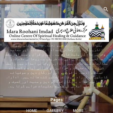
Skip to main content
بسم اللہ الرحمن الرحیم نحمدہ و نصلی علی رسولہ
الکریم ادارہ روحانی امداد ایک مستند اور معتمد
روحانی علاج کا پلیٹ فارم ہے ۔ یہاں قرآن و سنت اور سلف
صالحین و بزرگان دین کے طریقے سے روحانی علاجات و
معالجات کئے جاتے ہیں۔ ادارہ روحانی امداد میں رابطہ
کرنے والے حضرات و خواتین کو قرآنی آیات ، اسمائے
حسنیٰ ، ادعیہ ماثورہ ، اور بزرگان دین و صوفیائے
کاملین کے اوراد و وظائف تعلیم کئے جاتے ہیں۔ اداراہ
روحانی امداد بندگان خدا کو دین و سنیت اور تصوف و
اخلاق و آداب اسلامی کی صحیح تعلیمات فراہم کرتا ہے۔
Pages
HOME
GALLERY
MORE…