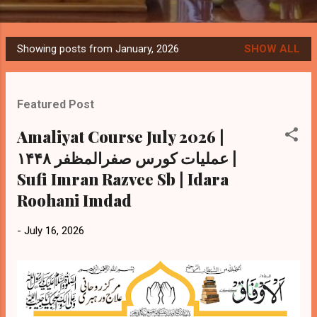
Showing posts from January, 2026
SHOW ALL
P
o
s
Featured Post
t
s
Amaliyat Course July 2026 |
عملیات کورس صفرالمظفر ۱۴۴۸ |
Sufi Imran Razvee Sb | Idara
Roohani Imdad
-
July 16, 2026