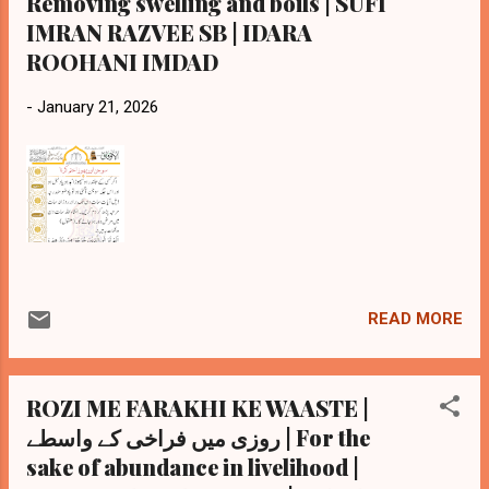
Removing swelling and boils | SUFI
IMRAN RAZVEE SB | IDARA
ROOHANI IMDAD
-
January 21, 2026
READ MORE
ROZI ME FARAKHI KE WAASTE |
روزی میں فراخی کے واسطے | For the
sake of abundance in livelihood |