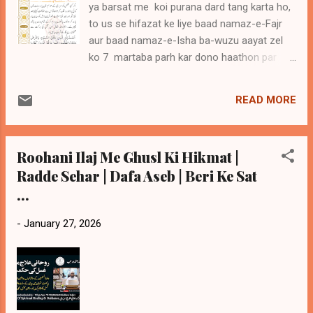
ya barsat me koi purana dard tang karta ho,
to us se hifazat ke liye baad namaz-e-Fajr
aur baad namaz-e-Isha ba-wuzu aayat zel
ko 7 martaba parh kar dono haathon par
dam karein aur poore jism par haath pher
lein. InshaAllah Ta‘ala is amal ki barkat se
READ MORE
mehfooz rahega. Woh aayat yeh hai:
Alhamdulillahil-lazi khalaqas-samawati wal-
ard, wa ja‘alaz-zulumaati wan-noor, summal-
Roohani Ilaj Me Ghusl Ki Hikmat |
lazeena kafaroo birabbihim ya‘diloon. (Surah
Radde Sehar | Dafa Aseb | Beri Ke Sat
Al-An‘aam : 1) [Manqool]
...
-
January 27, 2026