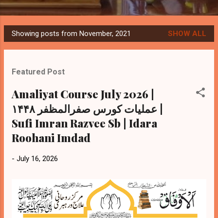
Showing posts from November, 2021
SHOW ALL
P
o
s
Featured Post
t
s
Amaliyat Course July 2026 |
عملیات کورس صفرالمظفر ۱۴۴۸ |
Sufi Imran Razvee Sb | Idara
Roohani Imdad
-
July 16, 2026