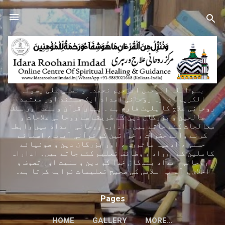
Skip to main content
بسم اللہ الرحمن الرحیم نحمدہ و نصلی علی رسولہ
الکریم ادارہ روحانی امداد ایک مستند اور معتمد
روحانی علاج کا پلیٹ فارم ہے ۔ یہاں قرآن و سنت اور سلف
صالحین و بزرگان دین کے طریقے سے روحانی علاجات و
معالجات کئے جاتے ہیں۔ ادارہ روحانی امداد میں رابطہ
کرنے والے حضرات و خواتین کو قرآنی آیات ، اسمائے
حسنیٰ ، ادعیہ ماثورہ ، اور بزرگان دین و صوفیائے
کاملین کے اوراد و وظائف تعلیم کئے جاتے ہیں۔ اداراہ
روحانی امداد بندگان خدا کو دین و سنیت اور تصوف و
اخلاق و آداب اسلامی کی صحیح تعلیمات فراہم کرتا ہے۔
Pages
HOME
GALLERY
MORE…