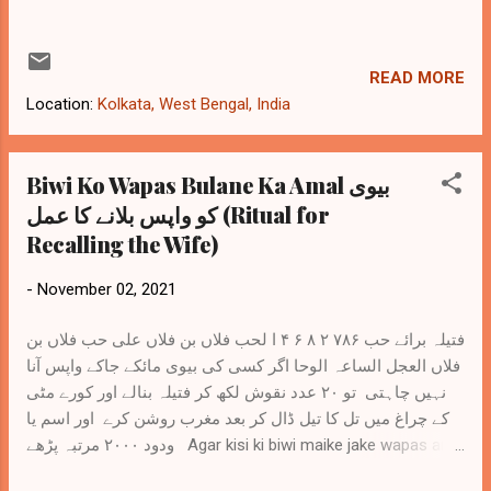
READ MORE
Location:
Kolkata, West Bengal, India
Biwi Ko Wapas Bulane Ka Amal بیوی
کو واپس بلانے کا عمل (Ritual for
Recalling the Wife)
-
November 02, 2021
فتیلہ برائے حب ۷۸۶ ۲ ۸ ۶ ۴ ا لحب فلاں بن فلاں علی حب فلاں بن
فلاں العجل الساعہ الوحا اگر کسی کی بیوی مائکے جاکے واپس آنا
نہیں چاہتی تو ۲۰ عدد نقوش لکھ کر فتیلہ بنالے اور کورے مٹی
کے چراغ میں تل کا تیل ڈال کر بعد مغرب روشن کرے اور اسم یا
ودود ۲۰۰۰ مرتبہ پڑھے Agar kisi ki biwi maike jake wapas ana
nahi chahti to yeh naqsh bis adad likh kar fatila bana len aur