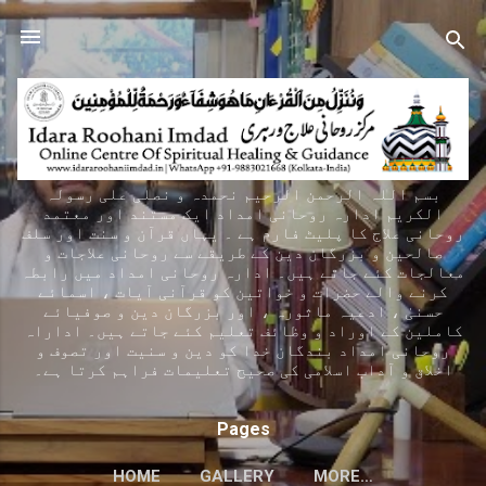
Skip to main content
بسم اللہ الرحمن الرحیم نحمدہ و نصلی علی رسولہ
الکریم ادارہ روحانی امداد ایک مستند اور معتمد
روحانی علاج کا پلیٹ فارم ہے ۔ یہاں قرآن و سنت اور سلف
صالحین و بزرگان دین کے طریقے سے روحانی علاجات و
معالجات کئے جاتے ہیں۔ ادارہ روحانی امداد میں رابطہ
کرنے والے حضرات و خواتین کو قرآنی آیات ، اسمائے
حسنیٰ ، ادعیہ ماثورہ ، اور بزرگان دین و صوفیائے
کاملین کے اوراد و وظائف تعلیم کئے جاتے ہیں۔ اداراہ
روحانی امداد بندگان خدا کو دین و سنیت اور تصوف و
اخلاق و آداب اسلامی کی صحیح تعلیمات فراہم کرتا ہے۔
Pages
HOME
GALLERY
MORE…