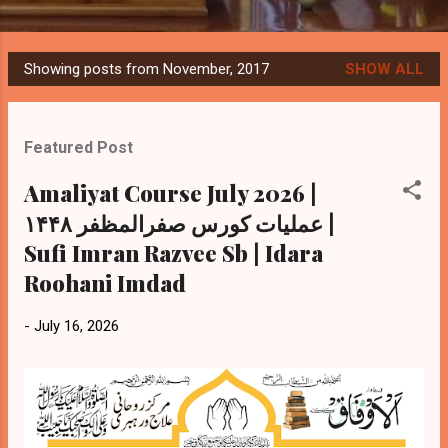
Showing posts from November, 2017
SHOW ALL
P
o
s
Featured Post
t
s
Amaliyat Course July 2026 |
عملیات کورس صفرالمظفر ۱۴۴۸ |
Sufi Imran Razvee Sb | Idara
Roohani Imdad
-
July 16, 2026