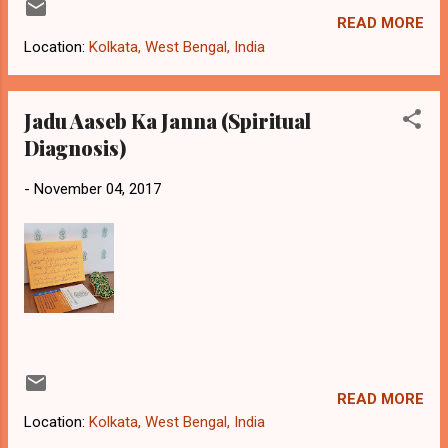
kiye jate hai'n. Qiran Mushtari o Shams Me
READ MORE
Tyar Kia Gaya yeh Loh kaghaz aur Tanbe ke
Location:
Kolkata, West Bengal, India
Patre par dastyab hai.
Jadu Aaseb Ka Janna (Spiritual
Diagnosis)
-
November 04, 2017
READ MORE
Location:
Kolkata, West Bengal, India