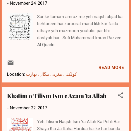
-
November 24, 2017
Sar ke tamam amraz me yeh naqsh abjad ka
behtareen hai zaroorat mand likh kar faida
uthaye yeh mazmoon youtube par bhi
dastyab hai Sufi Muhammad Imran Razvee
Al Quadri
READ MORE
Location:
کولکتہ، مغربی بنگال، بھارت
Khatim o Tilism Ism e Azam Ya Allah
-
November 22, 2017
Yeh Tilismi Naqsh Ism Ya Allah Ka Pehli Bar
Shaya Kia Ja Raha Hai.dua hai ke har banda