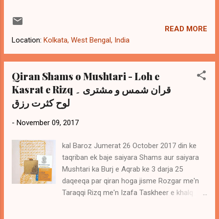
READ MORE
Location:
Kolkata, West Bengal, India
Qiran Shams o Mushtari - Loh e
Kasrat e Rizq قران شمس و مشتری ۔
لوح کثرت رزق
-
November 09, 2017
kal Baroz Jumerat 26 October 2017 din ke
taqriban ek baje saiyara Shams aur saiyara
Mushtari ka Burj e Aqrab ke 3 darja 25
daqeeqa par qiran hoga jisme Rozgar me'n
Taraqqi Rizq me'n Izafa Taskheer e khalq
Election me'n Kamyabi wagairah maqaasid
ke liye Nuqoosh Alwaah aur Tilismat Taiyar