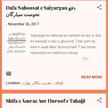
Dafa Nahoosat e Saiyargan دفع
نحوست سیارگان
-
November 26, 2017
Saiyargan ki nahusat ke dafiyah ke liye is dua
ko bawaqt e tulu o ghuroob 7 bar parh lia
kare'n awal akhir durood harif 7 bar jumla
nahoosat se mahfoozi rahegi
Sufi
Muhammad Imran Razvee Al Quadri
READ MORE
Location:
کولکتہ، مغربی بنگال، بھارت
Shifa e Amraz Aur Huroof e Tahajji