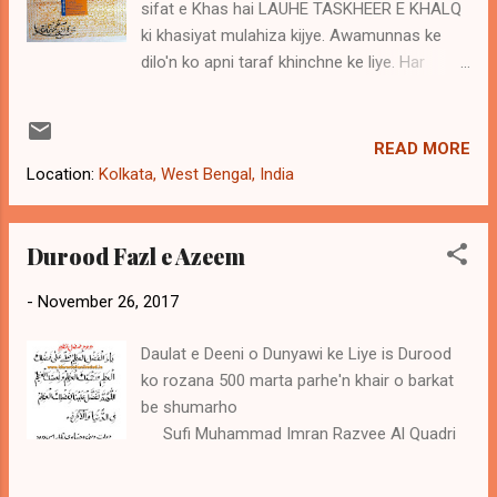
sifat e Khas hai LAUHE TASKHEER E KHALQ
ki khasiyat mulahiza kijye. Awamunnas ke
dilo'n ko apni taraf khinchne ke liye. Har
mehfil me'n numaya balke raunaq e mehfil
banne ke liye. Society me'n izzat aur shohrat
hasil karne ke liye. Dushmano'n ke dilo'n ko
READ MORE
narm karne ke liye. Office me boss ko
Location:
Kolkata, West Bengal, India
tawajjo hasil karne ke liye. Aala ohdedaran
aur hukmaran ka manzoor e nazar banne ke
liye. Mureedo'n ki tadad me izafa ke liye.
Durood Fazl e Azeem
Costumers aur clients ki tadad barhane ke
-
November 26, 2017
liye. Har qisam ke hadsaat se hifazat ke liye
Kisi bhi shakhs ke dil ko apni taraf mail karne
Daulat e Deeni o Dunyawi ke Liye is Durood
ke liye yeh Lauh lajawab haiis ke ilawa yeh
ko rozana 500 marta parhe'n khair o barkat
lauh har nuqsan shaitan jinn aur haiwan se
be shumarho
hifazat ke liye bhi bejtareen sabit hua hai.
Sufi Muhammad Imran Razvee Al Quadri