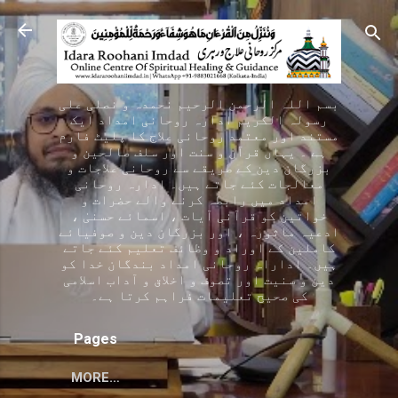
Skip to main content
بسم اللہ الرحمن الرحیم نحمدہ و نصلی علی
رسولہ الکریم ادارہ روحانی امداد ایک
مستند اور معتمد روحانی علاج کا پلیٹ فارم
ہے ۔ یہاں قرآن و سنت اور سلف صالحین و
بزرگان دین کے طریقے سے روحانی علاجات و
معالجات کئے جاتے ہیں۔ ادارہ روحانی
امداد میں رابطہ کرنے والے حضرات و
خواتین کو قرآنی آیات ، اسمائے حسنیٰ ،
ادعیہ ماثورہ ، اور بزرگان دین و صوفیائے
کاملین کے اوراد و وظائف تعلیم کئے جاتے
ہیں۔ اداراہ روحانی امداد بندگان خدا کو
دین و سنیت اور تصوف و اخلاق و آداب اسلامی
کی صحیح تعلیمات فراہم کرتا ہے۔
Pages
MORE…