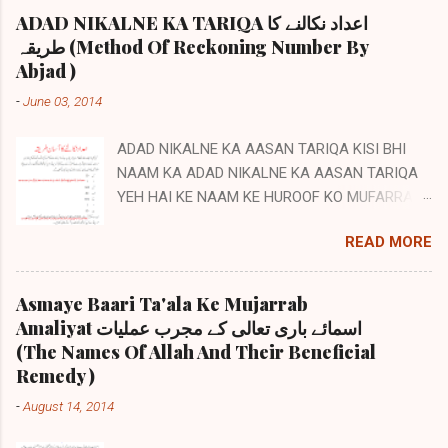
ADAD NIKALNE KA TARIQA اعداد نکالنے کا
طریقہ (Method Of Reckoning Number By
Abjad )
-
June 03, 2014
ADAD NIKALNE KA AASAN TARIQA KISI BHI
NAAM KA ADAD NIKALNE KA AASAN TARIQA
YEH HAI KE NAAM KE HUROOF KO MUFARRAD
YANI ALAG ALAG LIKH LE.N PHIR IN HUROOF
READ MORE
KE ADAAD ABJAD QAMRI SE HAASIL KARKE
SAB KO JAMA KARDE.N TO NAAM YA KISI BHI
KALMA KA SAHEEH ADAD BAR AAMAD
Asmaye Baari Ta'ala Ke Mujarrab
HOJAYEGA MASLAN HUME.N KASHIF KHAN KE
Amaliyat اسمائے باری تعالی کے مجرب عملیات
ADAD NIKALNE HAIN TO YOU.N LIKHE.N GE
(The Names Of Allah And Their Beneficial
KAAF ک 20 ALIF الف 1 SHEEN ش 300 FA ف 80
Remedy )
KHA خ 600 ALIF الف 1 NOON ن 50 IN SAB KO
-
August 14, 2014
JAMA KARNE PAR 1052 ADAD NIKLA
BAHISAAB ABJAD QAMRI YEH KASHIF KHAN